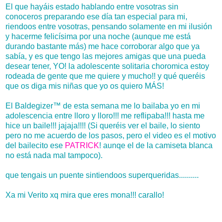
El que hayáis estado hablando entre vosotras sin
conoceros preparando ese día tan especial para mi,
riendoos entre vosotras, pensando solamente en mi ilusión
y hacerme felicísima por una noche (aunque me está
durando bastante más) me hace corroborar algo que ya
sabía, y es que tengo las mejores amigas que una pueda
desear tener, YO! la adolescente solitaria choromica estoy
rodeada de gente que me quiere y mucho!! y qué queréis
que os diga mis niñas que yo os quiero MÁS!
El Baldegizer™ de esta semana me lo bailaba yo en mi
adolescencia entre lloro y lloro!!! me reflipaba!!! hasta me
hice un baile!!! jajaja!!!! (Si queréis ver el baile, lo siento
pero no me acuerdo de los pasos, pero el video es el motivo
del bailecito ese
PATRICK
! aunqe el de la camiseta blanca
no está nada mal tampoco).
que tengais un puente sintiendoos superqueridas..........
Xa mi Verito xq mira que eres mona!!! carallo!