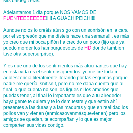
Mis baldegizeras:
Adelantamos 1 día porque NOS VAMOS DE
PUENTEEEEEEEE
!!!!! A GUACHIPEICH!!!!
Aunque no os lo creáis aún sigo con un sonrisón en la cara
por el sorpresón que me disteis hace una semana!!!, es más
yo creo que mi boca piñón ha crecido un poco (fijo que ya
puedo morder los hamburguesotes de
HD
donde también
tuve otra supersurprise).
Y es que uno de los sentimientos más alucinantes que hay
en esta vida es el sentirnos queridos, yo me tiré toda mi
adolescencia literalmente llorando por las esquinas porque
nadie me quería, snif snif, pero no me daba cuenta que al
final lo que cuenta no son los ligues ni los amoríos que
puedas tener, al final lo importante es que a tu alrededor
haya gente te quiera y te lo demuestre y que estén ahí
presentes a las duras y a las maduras y que en realidad los
pollos van y vienen (enmicasovanmásquevienen) pero los
amigos se quedan, te acompañan y lo que es mejor
comparten sus vidas contigo.