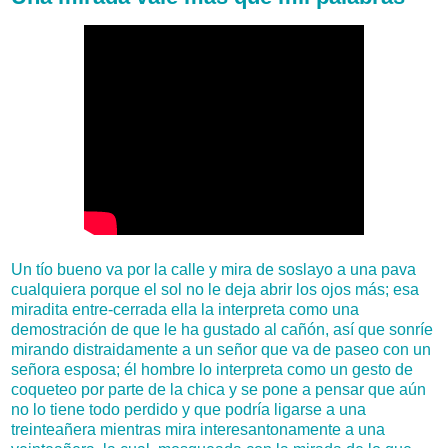
Un tío bueno va por la calle y mira de soslayo a una pava
cualquiera porque el sol no le deja abrir los ojos más; esa
miradita entre-cerrada ella la interpreta como una
demostración de que le ha gustado al cañón, así que sonríe
mirando distraidamente a un señor que va de paseo con un
señora esposa; él hombre lo interpreta como un gesto de
coqueteo por parte de la chica y se pone a pensar que aún
no lo tiene todo perdido y que podría ligarse a una
treinteañera mientras mira interesantonamente a una