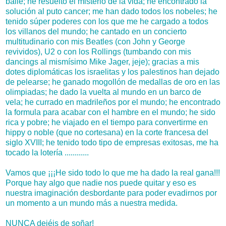
baile; he resuelto el misterio de la vida; he encontrado la
solución al puto cancer; me han dado todos los nobeles; he
tenido súper poderes con los que me he cargado a todos
los villanos del mundo; he cantado en un concierto
multitudinario con mis Beatles (con John y George
revividos), U2 o con los Rollings (tumbando con mis
dancings al mismísimo Mike Jager, jeje); gracias a mis
dotes diplomáticas los israelitas y los palestinos han dejado
de pelearse; he ganado mogollón de medallas de oro en las
olimpiadas; he dado la vuelta al mundo en un barco de
vela; he currado en madrileños por el mundo; he encontrado
la formula para acabar con el hambre en el mundo; he sido
rica y pobre; he viajado en el tiempo para convertirme en
hippy o noble (que no cortesana) en la corte francesa del
siglo XVIII; he tenido todo tipo de empresas exitosas, me ha
tocado la lotería ............
Vamos que ¡¡¡He sido todo lo que me ha dado la real gana!!!
Porque hay algo que nadie nos puede quitar y eso es
nuestra imaginación desbordante para poder evadirnos por
un momento a un mundo más a nuestra medida.
NUNCA dejéis de soñar!