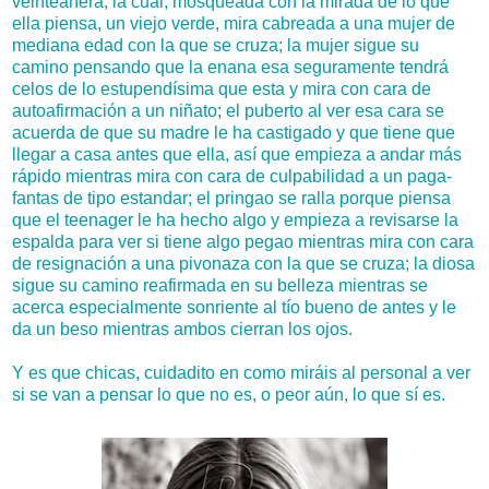
veinteañera, la cual, mosqueada con la mirada de lo que
ella piensa, un viejo verde, mira cabreada a una mujer de
mediana edad con la que se cruza; la mujer sigue su
camino pensando que la enana esa seguramente tendrá
celos de lo estupendísima que esta y mira con cara de
autoafirmación a un niñato; el puberto al ver esa cara se
acuerda de que su madre le ha castigado y que tiene que
llegar a casa antes que ella, así que empieza a andar más
rápido mientras mira con cara de culpabilidad a un paga-
fantas de tipo estandar; el pringao se ralla porque piensa
que el teenager le ha hecho algo y empieza a revisarse la
espalda para ver si tiene algo pegao mientras mira con cara
de resignación a una pivonaza con la que se cruza; la diosa
sigue su camino reafirmada en su belleza mientras se
acerca especialmente sonriente al tío bueno de antes y le
da un beso mientras ambos cierran los ojos.
Y es que chicas, cuidadito en como miráis al personal a ver
si se van a pensar lo que no es, o peor aún, lo que sí es.