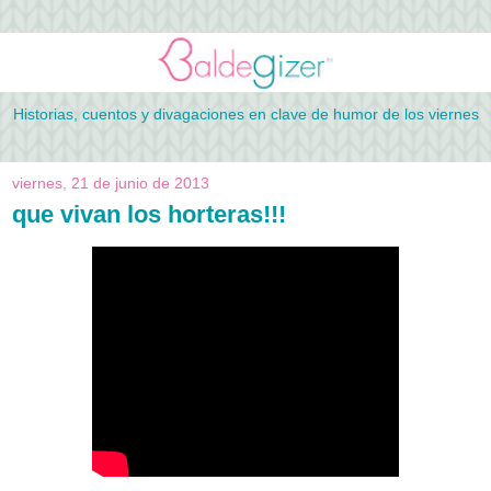
Historias, cuentos y divagaciones en clave de humor de los viernes
viernes, 21 de junio de 2013
que vivan los horteras!!!