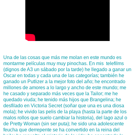
Una de las cosas que más me molan en este mundo es
montarme películas muy muy pinochas. En mis telefilms
(dignos de A3 un sábado por la tarde) he llegado a ganar un
Oscar en todas y cada una de las categorías; también he
ganado un Putlizer a la mejor foto del año; he encontrado
millones de amores a lo largo y ancho de este mundo; me
he casado y separado más veces que la Tailor; me he
quedado viuda; he tenido más hijos que Brangelina; he
desfilado en Victoria Secret (soñar que una es una diosa
mola); he vivido las pelis de la playa (hasta la parte de los
malos rollos que suelo cambiar la historia), del lago azul o
de Pretty Woman (sin ser puta); he sido una adolescente
feucha que derrepente se ha convertido en la reina del