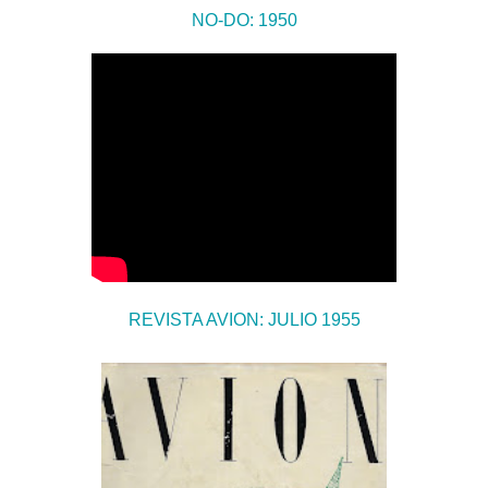
NO-DO: 1950
REVISTA AVION: JULIO 1955